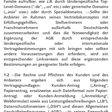
Familie aufrufbar, wie z.B. durch länderspezifische Top-
Level-Domains (".de", „.us“ etc.) oder generische Domains
(„.asia“ usw.) oder durch Spezialdomains.
Sollte der
(12)
Anbieter im Rahmen seines Vertriebskonzeptes mit
Erfüllungsgehilfen, Stellvertretern oder
Franchisenehmern außerhalb Deutschlands
zusammenarbeiten und dies die Notwendigkeit der
Ergänzung der AGB durch entsprechende
länderspezifische oder internationale
Vertragsbestimmungen mit sich bringen oder sollten
andere Voraussetzungen dies erfordern, wird ein
entsprechender Linkverweis auf diese ergänzenden
Bestimmungen an geeigneter Stelle erfolgen.
1.2
Die Rechte und Pflichten des Kunden und des
(1)
Anbieters ergeben sich aus folgenden
Vertragsgrundlagen: Kunden-Antrag („Antrag“,
Papierantrag, ersatzweise auch Dateiformat zum Papier-
Antrag) oder Kunden-Anmeldung („Anmeldung“,
Webformular) sowie aus Leistungsbeschreibungen („LB“),
Datenschutzhinweisen („DSH“) und diesen Allgemeinen
Geschäftsbedingungen („AGB“).
In seiner Eigenschaft
(2)