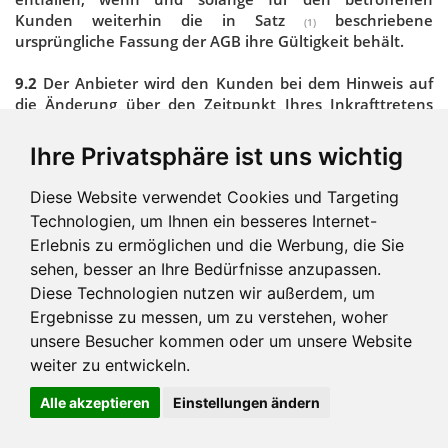
Kunden weiterhin die in Satz
beschriebene
(1)
ursprüngliche Fassung der AGB ihre Gültigkeit behält.
9.2
Der Anbieter wird den Kunden bei dem Hinweis auf
die Änderung über den Zeitpunkt Ihres Inkrafttretens
und den formalen Ablauf zur Erteilung der erbetenen
Zustimmung informieren.
Ihre Privatsphäre ist uns wichtig
9.3
Eine Verpflichtung zur Einholung einer Zustimmung
(1)
Diese Website verwendet Cookies und Targeting
besteht nicht, soweit der Anbieter die Preise bei einer
Technologien, um Ihnen ein besseres Internet-
Änderung des gesetzlich vorgeschriebenen
Erlebnis zu ermöglichen und die Werbung, die Sie
Umsatzsteuersatzes gemäß Ziffer 5.1 dieser AGB anpasst.
sehen, besser an Ihre Bedürfnisse anzupassen.
Hier tritt die Änderung mit Bekanntgabe in Kraft, sofern
(2)
nicht ausdrücklich ein späterer Zeitpunkt bestimmt ist.
Diese Technologien nutzen wir außerdem, um
Ergebnisse zu messen, um zu verstehen, woher
unsere Besucher kommen oder um unsere Website
10. Datenschutz, Geheimhaltung
weiter zu entwickeln.
10.1
Die Parteien verpflichten sich, die Speicherung,
Alle akzeptieren
Einstellungen ändern
Verarbeitung und sonstige Nutzung personenbezogener
Daten nur im Rahmen der einschlägigen