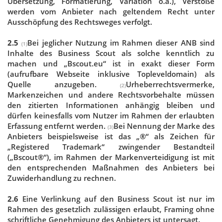
Übersetzung, Formatierung, Variation o.ä.), Verstöße
werden vom Anbieter nach geltendem Recht unter
Ausschöpfung des Rechtsweges verfolgt.
2.5
Bei jeglicher Nutzung im Rahmen dieser ANB sind
(1)
Inhalte des Business Scout als solche kenntlich zu
machen und „Bscout.eu“ ist in exakt dieser Form
(aufrufbare Webseite inklusive Topleveldomain) als
Quelle anzugeben.
Urheberrechtsvermerke,
(2)
Markenzeichen und andere Rechtsvorbehalte müssen
den zitierten Informationen anhängig bleiben und
dürfen keinesfalls vom Nutzer im Rahmen der erlaubten
Erfassung entfernt werden.
Bei Nennung der Marke des
(3)
Anbieters beispielsweise ist das „®“ als Zeichen für
„Registered Trademark“ zwingender Bestandteil
(„Bscout®“), im Rahmen der Markenverteidigung ist mit
den entsprechenden Maßnahmen des Anbieters bei
Zuwiderhandlung zu rechnen.
2.6
Eine Verlinkung auf den Business Scout ist nur im
Rahmen des gesetzlich zulässigen erlaubt, Framing ohne
schriftliche Genehmigung des Anbieters ist untersagt.