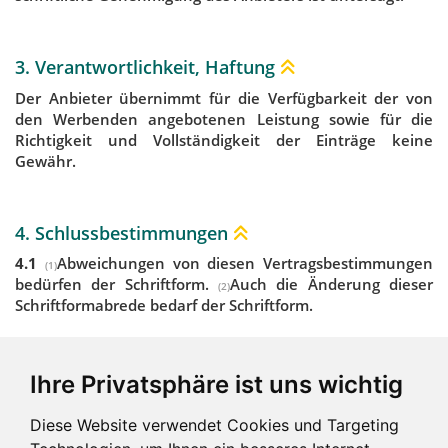
3. Verantwortlichkeit, Haftung
Der Anbieter übernimmt für die Verfügbarkeit der von
den Werbenden angebotenen Leistung sowie für die
Richtigkeit und Vollständigkeit der Einträge keine
Gewähr.
4. Schlussbestimmungen
4.1
Abweichungen von diesen Vertragsbestimmungen
(1)
bedürfen der Schriftform.
Auch die Änderung dieser
(2)
Schriftformabrede bedarf der Schriftform.
4.2
Erfüllungsort und ausschließlicher Gerichtsstand ist
der deutsche Firmensitz des Anbieters, es sei denn
Ihre Privatsphäre ist uns wichtig
internationales Recht schreibt zwingend etwas anderes
vor.
Diese Website verwendet Cookies und Targeting