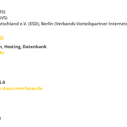
RS)
GVS)
tschland e.V. (ESD), Berlin (Verbands-Vorteilspartner Interne
n, Hosting, Datenbank
de
e
5.0
daus-interfaces.de
)