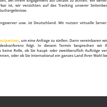
en, bei Ihrem Engagement auf Details zu achten. Wir beherzi
ierbar ist, wir verzichten auf das Tracking unserer Seitenb
 Suchergebnisse.
ungsserver usw. ist Deutschland. Wir nutzen virtuelle Serve
eu/partner
, um eine Anfrage zu stellen. Dann vereinbaren wir 
deokonferenz folgt. In diesem Termin besprechen wir Ih
 keine Rolle, ob Sie haupt- oder zweitberuflich Aufträge ve
nen, oder ob Sie international ein ganzes Land Ihrer Wahl be