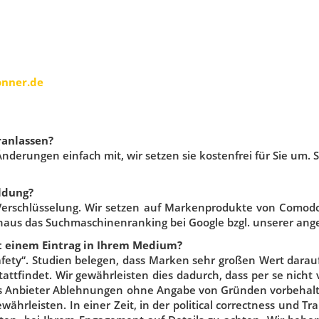
nner.de
ranlassen?
nderungen einfach mit, wir setzen sie kostenfrei für Sie um.
ldung?
h Verschlüsselung. Wir setzen auf Markenprodukte von Comodo,
inaus das Suchmaschinenranking bei Google bzgl. unserer ang
t einem Eintrag in Ihrem Medium?
afety“. Studien belegen, dass Marken sehr großen Wert darau
ttfindet. Wir gewährleisten dies dadurch, dass per se nich
s Anbieter Ablehnungen ohne Angabe von Gründen vorbehalt
hrleisten. In einer Zeit, in der political correctness und Tr