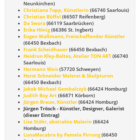
Neunkirchen)
Christiana Topp, Künstlerin
(66740 Saarlouis)
Christian Büffel
(66507 Reifenberg)
Da Swora
(66119 Saarbrücken)
Erika Hönig
(66386 St. Ingbert)
Eugen Waßmann, Freischaffender Künstler
(66450 Bexbach)
Frank Scheidhauer
(66450 Bexbach)
Heidrun Kley-Baltes, Atelier TON ART
(66740
Saarlouis)
Hermann Weis
(57720 Schweyen)
Horst Schneider Malerei & Skulpturen
(66450 Bexbach)
Jakob Michael Gembalczyk
(66424 Homburg)
Judith Boy Art
(66871 Körborn)
Jürgen Braun, Künstler
(66424 Homburg)
Jürgen Trösch - Künstler, Designer, Galerist
(dieser Eintrag)
Lisa Stöhr, abstrakte Malerin
(66424
Homburg)
LunaMacabra by Pamela Pirrung
(66450