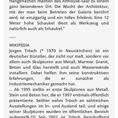
Hängeflächen machen das Arthouse-Saar zu einem
ganz besonderen Ort. Die Wucht der Architektur,
mit der man beim Betreten der Galerie berührt
wird, ist einzigartig und ein tolles Erlebnis. Eine 12
Meter hohe Schaukel dient als Werkzeug und
natürlich auch als Schaukel."
-----
WIKIPEDIA
Jürgen Trösch (* 1970 in Neunkirchen) ist ein
deutscher Künstler, der nicht nur malt, sondern vor
allem auch Skulpturen aus Metall, Marmor, Granit,
Beton und Glas herstellt und auch Wasserwände
installiert. Dabei helfen ihm seine konstruktiven
Erfahrungen, die er zunächst als
Industriemechaniker gemacht hat.
... Ab 1995 stellte er erste Skulpturen aus Metall,
Stein und Beton her, die er 1997 erstmals öffentlich
präsentierte. Seither nahm Trösch an zahlreichen
Ausstellungen im In- und Ausland teil, und einige
seiner Skulpturen wurden im öffentlichen Bereich
aufgestellt.[3] Seit 2001 ist Trösch freischaffend