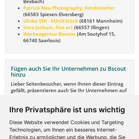
Bexbach)
Patrick Neu Photography, Fotokünstler
(66583 Spiesen-Elversberg)
Ulrike SSK - kUnStStücK
(68161 Mannheim)
Vera Jochum, fine art
(66557 Illingen)
Werbeagentur Bonner
(Am Soutyhof 15,
66740 Saarlouis)
Fügen auch Sie Ihr Unternehmen zu Bscout
hinzu
Lieber Seitenbesucher, wenn Ihnen dieser Eintrag
gefällt, präsentieren auch Sie Ihr Unternehmen auf
Bscout und zeigen Sie sich potentiellen Kunden und
Unterstützern.
Ihre Privatsphäre ist uns wichtig
Das geht ganz einfach:
Diese Website verwendet Cookies und Targeting
Mein Unternehmen hinzufügen
Technologien, um Ihnen ein besseres Internet-
Erlebnis zu ermöglichen und die Werbung, die Sie