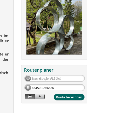
rn im
lt er
te er
t der
Routenplaner
risch
B
Route berechnen