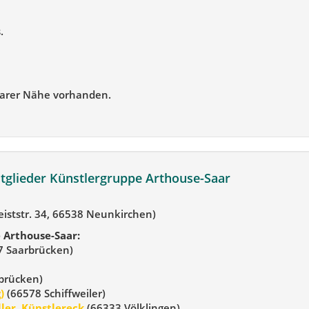
.
barer Nähe vorhanden.
tglieder Künstlergruppe Arthouse-Saar
eiststr. 34, 66538 Neunkirchen)
 Arthouse-Saar:
 Saarbrücken)
brücken)
)
(66578 Schiffweiler)
ler, Künstlereck
(66333 Völklingen)