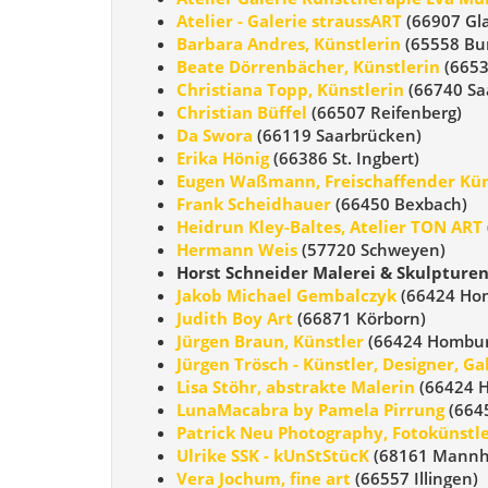
Atelier - Galerie straussART
(66907 Gl
Barbara Andres, Künstlerin
(65558 Bu
Beate Dörrenbächer, Künstlerin
(6653
Christiana Topp, Künstlerin
(66740 Saa
Christian Büffel
(66507 Reifenberg)
Da Swora
(66119 Saarbrücken)
Erika Hönig
(66386 St. Ingbert)
Eugen Waßmann, Freischaffender Kün
Frank Scheidhauer
(66450 Bexbach)
Heidrun Kley-Baltes, Atelier TON ART
Hermann Weis
(57720 Schweyen)
Horst Schneider Malerei & Skulpturen 
Jakob Michael Gembalczyk
(66424 Ho
Judith Boy Art
(66871 Körborn)
Jürgen Braun, Künstler
(66424 Hombur
Jürgen Trösch - Künstler, Designer, Ga
Lisa Stöhr, abstrakte Malerin
(66424 
LunaMacabra by Pamela Pirrung
(664
Patrick Neu Photography, Fotokünstl
Ulrike SSK - kUnStStücK
(68161 Mannh
Vera Jochum, fine art
(66557 Illingen)