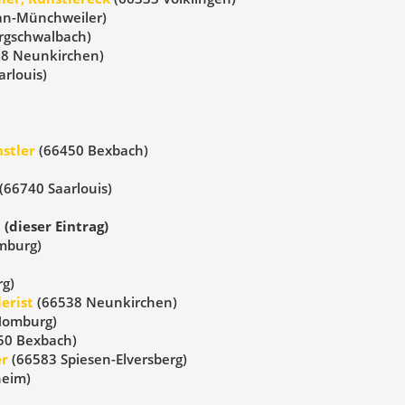
an-Münchweiler)
rgschwalbach)
8 Neunkirchen)
rlouis)
stler
(66450 Bexbach)
(66740 Saarlouis)
(dieser Eintrag)
mburg)
g)
lerist
(66538 Neunkirchen)
Homburg)
50 Bexbach)
er
(66583 Spiesen-Elversberg)
eim)