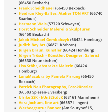
(66450 Bexbach)
Frank Scheidhauer
(66450 Bexbach)
Heidrun Kley-Baltes, Atelier TON ART
(66740
Saarlouis)
Hermann Weis
(57720 Schweyen)
Horst Schneider Malerei & Skulpturen
(66450 Bexbach)
Jakob Michael Gembalczyk
(66424 Homburg)
Judith Boy Art
(66871 Körborn)
Jürgen Braun, Künstler
(66424 Homburg)
Jürgen Trösch - Künstler, Designer, Galerist
(66538 Neunkirchen)
Lisa Stöhr, abstrakte Malerin
(66424
Homburg)
LunaMacabra by Pamela Pirrung
(66450
Bexbach)
Patrick Neu Photography, Fotokünstler
(66583 Spiesen-Elversberg)
Ulrike SSK - kUnStStücK
(68161 Mannheim)
Vera Jochum, fine art
(66557 Illingen)
Werbeagentur Bonner
(Am Soutyhof 15,