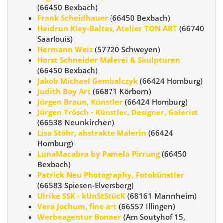
(66450 Bexbach)
Frank Scheidhauer
(66450 Bexbach)
Heidrun Kley-Baltes, Atelier TON ART
(66740
Saarlouis)
Hermann Weis
(57720 Schweyen)
Horst Schneider Malerei & Skulpturen
(66450 Bexbach)
Jakob Michael Gembalczyk
(66424 Homburg)
Judith Boy Art
(66871 Körborn)
Jürgen Braun, Künstler
(66424 Homburg)
Jürgen Trösch - Künstler, Designer, Galerist
(66538 Neunkirchen)
Lisa Stöhr, abstrakte Malerin
(66424
Homburg)
LunaMacabra by Pamela Pirrung
(66450
Bexbach)
Patrick Neu Photography, Fotokünstler
(66583 Spiesen-Elversberg)
Ulrike SSK - kUnStStücK
(68161 Mannheim)
Vera Jochum, fine art
(66557 Illingen)
Werbeagentur Bonner
(Am Soutyhof 15,