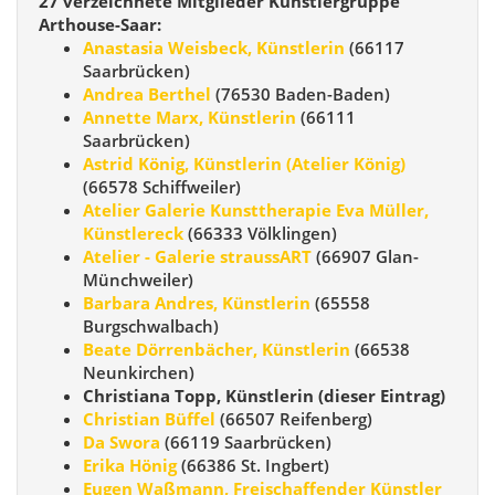
27 verzeichnete Mitglieder Künstlergruppe
Arthouse-Saar:
Anastasia Weisbeck, Künstlerin
(66117
Saarbrücken)
Andrea Berthel
(76530 Baden-Baden)
Annette Marx, Künstlerin
(66111
Saarbrücken)
Astrid König, Künstlerin (Atelier König)
(66578 Schiffweiler)
Atelier Galerie Kunsttherapie Eva Müller,
Künstlereck
(66333 Völklingen)
Atelier - Galerie straussART
(66907 Glan-
Münchweiler)
Barbara Andres, Künstlerin
(65558
Burgschwalbach)
Beate Dörrenbächer, Künstlerin
(66538
Neunkirchen)
Christiana Topp, Künstlerin (dieser Eintrag)
Christian Büffel
(66507 Reifenberg)
Da Swora
(66119 Saarbrücken)
Erika Hönig
(66386 St. Ingbert)
Eugen Waßmann, Freischaffender Künstler