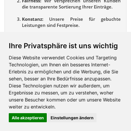
Fairness:
Wir versprechen unseren Kunden
die transparente Sortierung Ihrer Einträge.
Konstanz:
Unsere Preise für gebuchte
Leistungen sind Festpreise.
Verantwortung:
Wir verzichten der Umwelt
zuliebe auf eine Druckversion.
Ihre Privatsphäre ist uns wichtig
Zielstrebigkeit:
Wir sind gekommen, um zu
Diese Website verwendet Cookies und Targeting
wachsen!
Technologien, um Ihnen ein besseres Internet-
Erlebnis zu ermöglichen und die Werbung, die Sie
sehen, besser an Ihre Bedürfnisse anzupassen.
Diese Technologien nutzen wir außerdem, um
Ergebnisse zu messen, um zu verstehen, woher
unsere Besucher kommen oder um unsere Website
weiter zu entwickeln.
Alle akzeptieren
Einstellungen ändern
Impressum und mehr